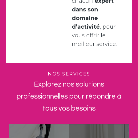
chacun
expert
dans son
domaine
d’activité
, pour
vous offrir le
meilleur service.
NOS SERVICES
Explorez nos solutions
professionnelles pour répondre à
tous vos besoins
Installation,
Nous assurons
rénovation et