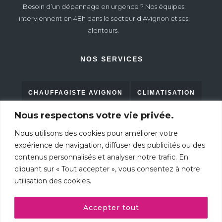
Besoin d’un dépannage en urgence ? Nos équipes
interviennent en 48h dans le secteur d’Avignon et ses
alentours.
NOS SERVICES
CHAUFFAGISTE AVIGNON
CLIMATISATION
Nous respectons votre vie privée.
RAMONAGE
PLOMBERIE
POMPE À CHALEUR
Nous utilisons des cookies pour améliorer votre
expérience de navigation, diffuser des publicités ou des
contenus personnalisés et analyser notre trafic. En
CONTACTEZ-NOUS
cliquant sur « Tout accepter », vous consentez à notre
utilisation des cookies.
AVIS CLIENTS
Accepter tout