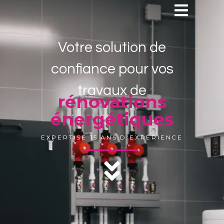
Votre solution de
confiance pour vos
travaux de
rénovations
énergétiques
EXPERTISE 15 ANS D'EXPÉRIENCE