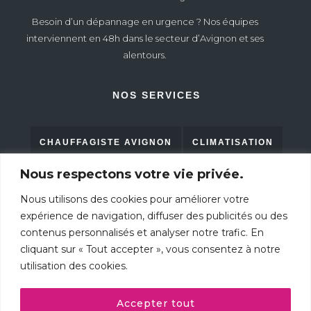
Besoin d’un dépannage en urgence ? Nos équipes
interviennent en 48h dans le secteur d’Avignon et ses
alentours.
NOS SERVICES
CHAUFFAGISTE AVIGNON
CLIMATISATION
Nous respectons votre vie privée.
RAMONAGE
PLOMBERIE
POMPE À CHALEUR
Nous utilisons des cookies pour améliorer votre
expérience de navigation, diffuser des publicités ou des
contenus personnalisés et analyser notre trafic. En
CONTACTEZ-NOUS
cliquant sur « Tout accepter », vous consentez à notre
utilisation des cookies.
AVIS CLIENTS
Accepter tout